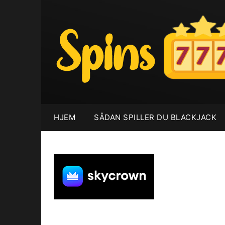
Skip
to
content
HJEM
SÅDAN SPILLER DU BLACKJACK