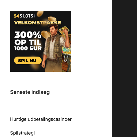
Seneste indlaeg
Hurtige udbetalingscasinoer
Spilstrategi