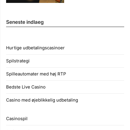
Seneste indlaeg
Hurtige udbetalingscasinoer
Spilstrategi
Spilleautomater med høj RTP
Bedste Live Casino
Casino med øjeblikkelig udbetaling
Casinospil