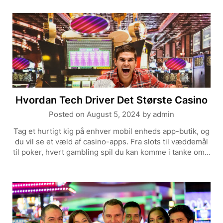
Hvordan Tech Driver Det Største Casino
Posted on
August 5, 2024
by
admin
Tag et hurtigt kig på enhver mobil enheds app-butik, og
du vil se et væld af casino-apps. Fra slots til væddemål
til poker, hvert gambling spil du kan komme i tanke om…