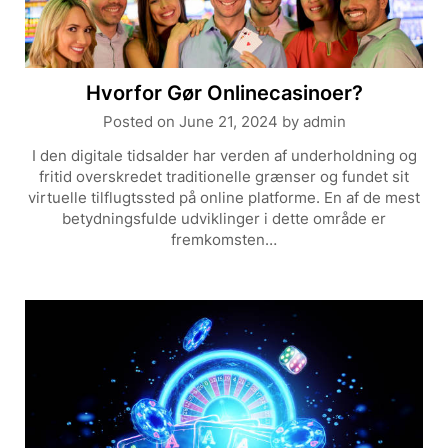
Hvorfor Gør Onlinecasinoer?
Posted on
June 21, 2024
by
admin
I den digitale tidsalder har verden af underholdning og
fritid overskredet traditionelle grænser og fundet sit
virtuelle tilflugtssted på online platforme. En af de mest
betydningsfulde udviklinger i dette område er
fremkomsten…