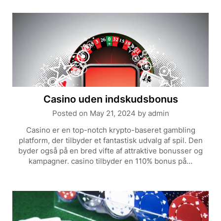
Casino uden indskudsbonus
Posted on
May 21, 2024
by
admin
Casino er en top-notch krypto-baseret gambling
platform, der tilbyder et fantastisk udvalg af spil. Den
byder også på en bred vifte af attraktive bonusser og
kampagner. casino tilbyder en 110% bonus på…