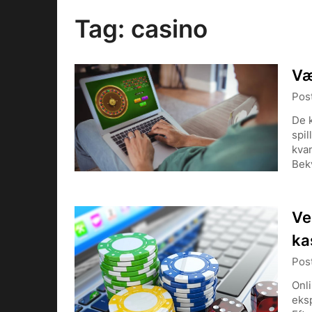
Tag:
casino
Væ
Pos
De k
spil
kvan
Bek
Ve
ka
Pos
Onl
eksp