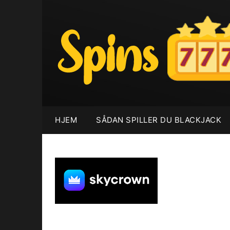
Skip
to
content
HJEM
SÅDAN SPILLER DU BLACKJACK