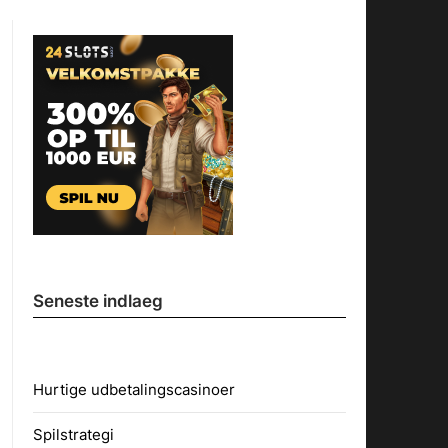
Seneste indlaeg
Hurtige udbetalingscasinoer
Spilstrategi