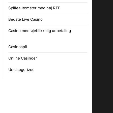
Spilleautomater med høj RTP
Bedste Live Casino
Casino med øjeblikkelig udbetaling
Casinospil
Online Casinoer
Uncategorized