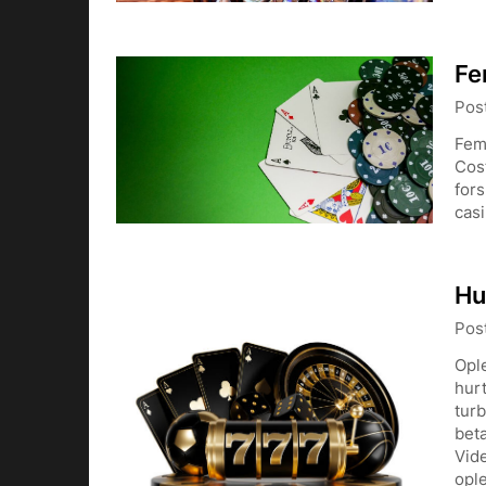
Fe
Pos
Fem 
Cost
fors
casi
Hu
Pos
Opl
hurt
turb
beta
Vide
ople