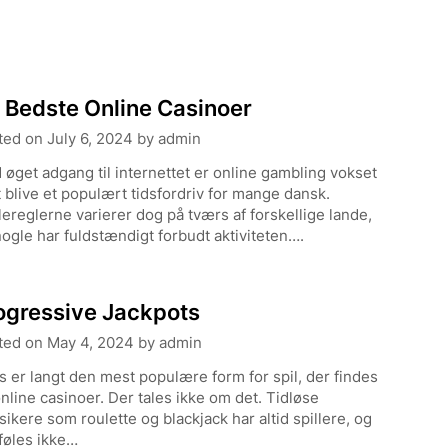
 Bedste Online Casinoer
ted on
July 6, 2024
by
admin
øget adgang til internettet er online gambling vokset
at blive et populært tidsfordriv for mange dansk.
lereglerne varierer dog på tværs af forskellige lande,
ogle har fuldstændigt forbudt aktiviteten….
ogressive Jackpots
ted on
May 4, 2024
by
admin
s er langt den mest populære form for spil, der findes
nline casinoer. Der tales ikke om det. Tidløse
sikere som roulette og blackjack har altid spillere, og
føles ikke…