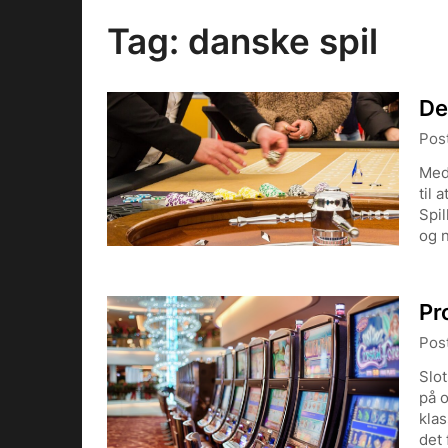
Tag:
danske spil
De
Pos
Med 
til 
Spil
og n
Pr
Pos
Slot
på o
klas
det 