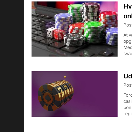
Hv
on
Pos
At 
opga
Med
svæ
Ud
Pos
Ford
casi
bonu
regi