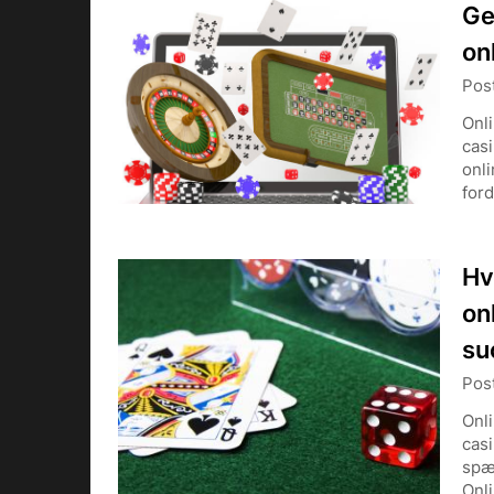
Ge
on
Pos
Onli
casi
onli
ford
Hv
on
su
Pos
Onli
casi
spæ
Onli