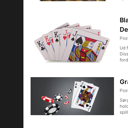
Bl
De
Pos
Ud f
Diss
ford
Gr
Pos
Sørg
holo
spil