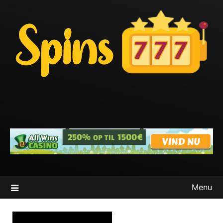
Skip
to
content
Menu