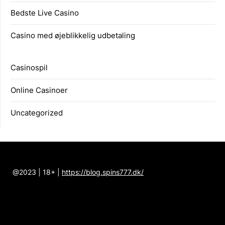
Bedste Live Casino
Casino med øjeblikkelig udbetaling
Casinospil
Online Casinoer
Uncategorized
@2023 | 18+ |
https://blog.spins777.dk/