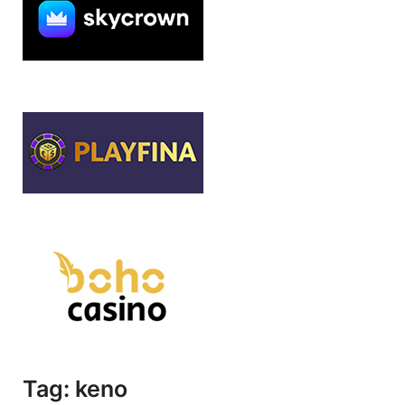
Tag:
keno