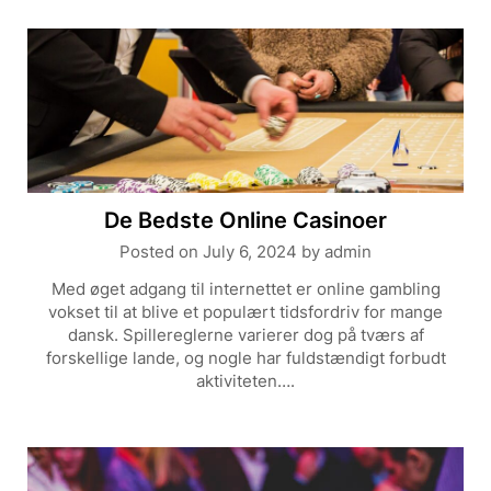
De Bedste Online Casinoer
Posted on
July 6, 2024
by
admin
Med øget adgang til internettet er online gambling
vokset til at blive et populært tidsfordriv for mange
dansk. Spillereglerne varierer dog på tværs af
forskellige lande, og nogle har fuldstændigt forbudt
aktiviteten….