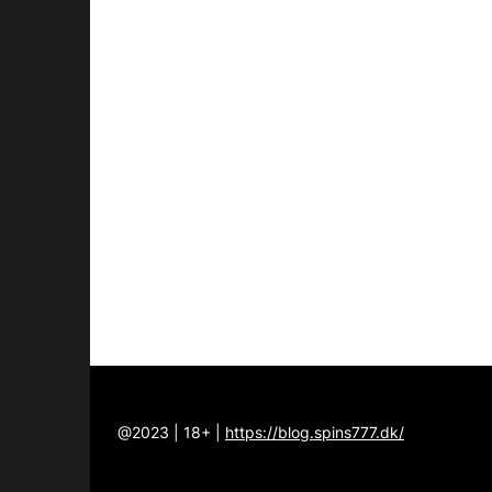
@2023 | 18+ |
https://blog.spins777.dk/