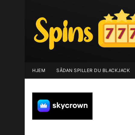
Skip
to
content
HJEM
SÅDAN SPILLER DU BLACKJACK