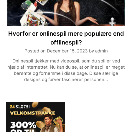
Hvorfor er onlinespil mere populære end
offlinespil?
Posted on
December 15, 2023
by
admin
Onlinespil tjekker med videospil, som du spiller ved
hjælp af internettet. Nu kan du se, at onlinespil er meget
berømte og fornemme i disse dage. Disse særlige
designs og farver fascinerer personen…