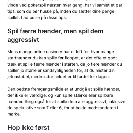
vinde ved pokerspil næsten hver gang, har vi samlet et par
tips, som du bør huske på, inden du sætter dine penge i
spillet. Lad os se på disse tips:
Spil færre hænder, men spil dem
aggressivt
Mens mange online casinoer har et loft for, hvor mange
starthænder du kan spille før floppet, er det ofte et godt
træk at spille færre hænder i starten, da jo flere hænder du
spiller, jo større er sandsynligheden for, at du mister din
jetonstabel, medmindre heldet er til fordel for dagen.
Den bedste fremgangsmåde er at undgå at spille hænder,
der ikke er værdige, og kun spille stærke eller spilbare
hænder. Sørg også for at spille dem alle aggressivt, inklusive
de spekulative som 7 eller 6, for at holde modstanderen i
mørke.
Hop ikke først