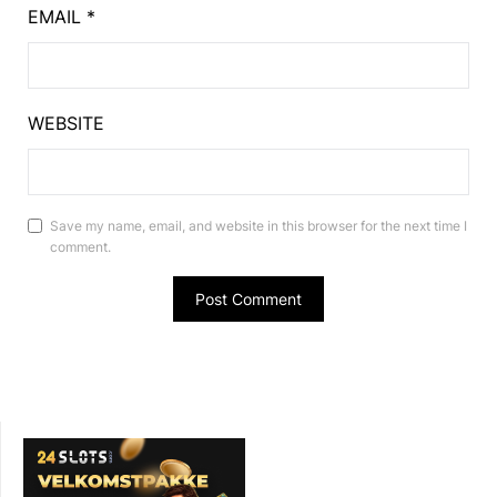
EMAIL
*
WEBSITE
Save my name, email, and website in this browser for the next time I
comment.