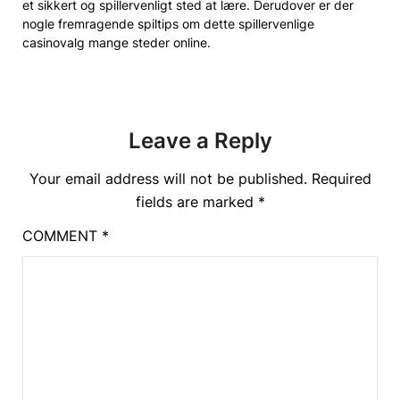
et sikkert og spillervenligt sted at lære. Derudover er der
nogle fremragende spiltips om dette spillervenlige
casinovalg mange steder online.
Leave a Reply
Your email address will not be published.
Required
fields are marked
*
COMMENT
*