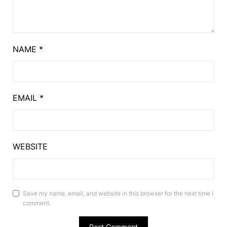
NAME
*
EMAIL
*
WEBSITE
Save my name, email, and website in this browser for the next time I
comment.