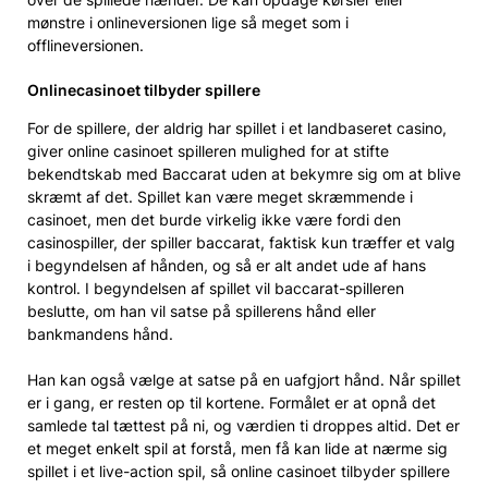
mønstre i onlineversionen lige så meget som i
offlineversionen.
Onlinecasinoet tilbyder spillere
For de spillere, der aldrig har spillet i et landbaseret casino,
giver online casinoet spilleren mulighed for at stifte
bekendtskab med Baccarat uden at bekymre sig om at blive
skræmt af det. Spillet kan være meget skræmmende i
casinoet, men det burde virkelig ikke være fordi den
casinospiller, der spiller baccarat, faktisk kun træffer et valg
i begyndelsen af hånden, og så er alt andet ude af hans
kontrol. I begyndelsen af spillet vil baccarat-spilleren
beslutte, om han vil satse på spillerens hånd eller
bankmandens hånd.
Han kan også vælge at satse på en uafgjort hånd. Når spillet
er i gang, er resten op til kortene. Formålet er at opnå det
samlede tal tættest på ni, og værdien ti droppes altid. Det er
et meget enkelt spil at forstå, men få kan lide at nærme sig
spillet i et live-action spil, så online casinoet tilbyder spillere