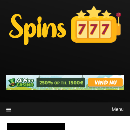
Skip
to
content
Menu