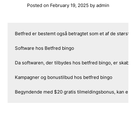
Posted on
February 19, 2025
by
admin
Betfred er bestemt også betragtet som et af de største n
Software hos Betfred bingo

Da softwaren, der tilbydes hos betfred bingo, er skabt af
Kampagner og bonustilbud hos betfred bingo
