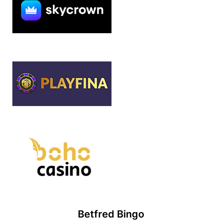
Betfred Bingo