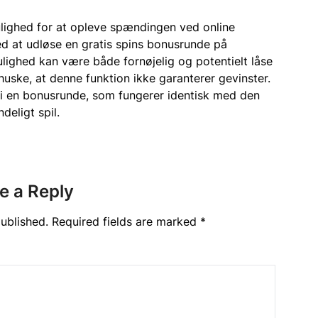
mulighed for at opleve spændingen ved online
d at udløse en gratis spins bonusrunde på
lighed kan være både fornøjelig og potentielt låse
 huske, at denne funktion ikke garanterer gevinster.
d i en bonusrunde, som fungerer identisk med den
deligt spil.
e a Reply
ublished.
Required fields are marked
*