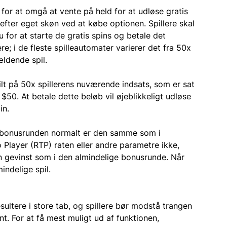
for at omgå at vente på held for at udløse gratis
efter eget skøn ved at købe optionen. Spillere skal
 for at starte de gratis spins og betale det
; i de fleste spilleautomater varierer det fra 50x
ldende spil.
ilt på 50x spillerens nuværende indsats, som er sat
 $50. At betale dette beløb vil øjeblikkeligt udløse
in.
i bonusrunden normalt er den samme som i
o Player (RTP) raten eller andre parametre ikke,
 en gevinst som i den almindelige bonusrunde. Når
indelige spil.
ultere i store tab, og spillere bør modstå trangen
. For at få mest muligt ud af funktionen,