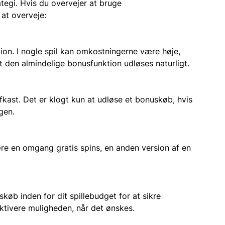
tegi. Hvis du overvejer at bruge
at overveje:
on. I nogle spil kan omkostningerne være høje,
at den almindelige bonusfunktion udløses naturligt.
kast. Det er klogt kun at udløse et bonuskøb, hvis
gen.
re en omgang gratis spins, en anden version af en
køb inden for dit spillebudget for at sikre
aktivere muligheden, når det ønskes.