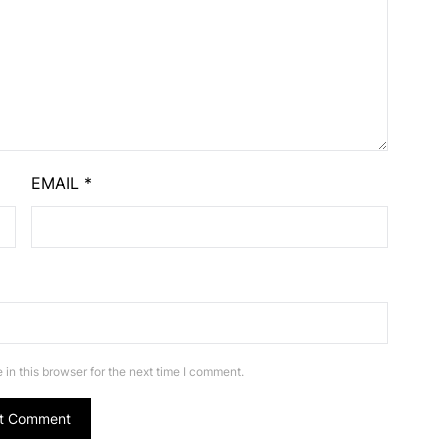
EMAIL
*
in this browser for the next time I comment.