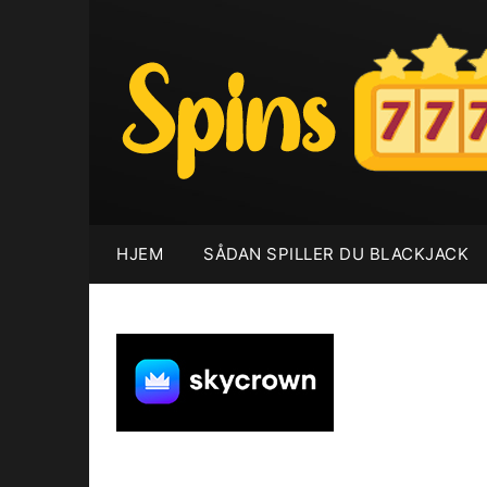
Skip
to
content
HJEM
SÅDAN SPILLER DU BLACKJACK