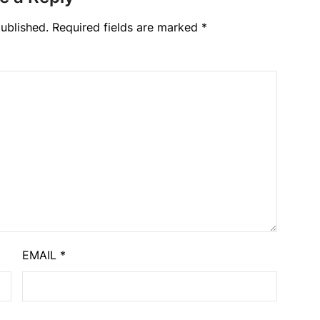
ublished.
Required fields are marked
*
EMAIL
*