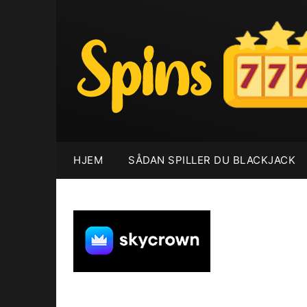
Skip
to
content
HJEM
SÅDAN SPILLER DU BLACKJACK