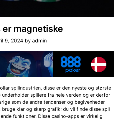
 er magnetiske
il 9, 2024
by
admin
ollar spilindustrien, disse er den nyeste og største
 underholder spillere fra hele verden og er derfor
esrige som de andre tendenser og begivenheder i
ruge klar og skarp grafik; du vil finde disse spil
nde funktioner. Disse casino-apps er virkelig