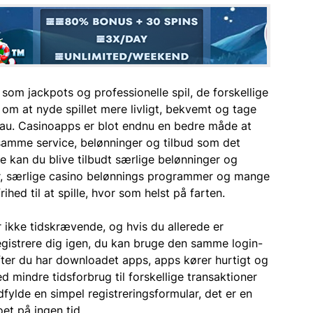
som jackpots og professionelle spil, de forskellige
t om at nyde spillet mere livligt, bekvemt og tage
veau. Casinoapps er blot endnu en bedre måde at
samme service, belønninger og tilbud som det
de kan du blive tilbudt særlige belønninger og
ger, særlige casino belønnings programmer og mange
ed til at spille, hvor som helst på farten.
ikke tidskrævende, og hvis du allerede er
registrere dig igen, du kan bruge den samme login-
fter du har downloadet apps, apps kører hurtigt og
 mindre tidsforbrug til forskellige transaktioner
udfylde en simpel registreringsformular, det er en
et på ingen tid.