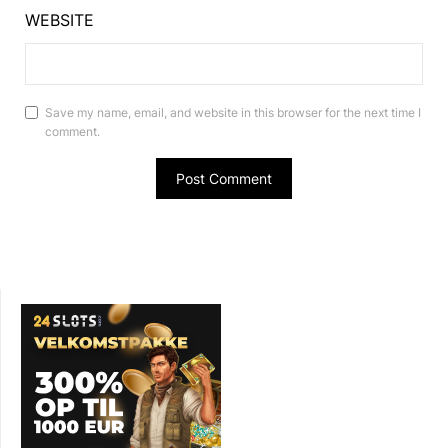
WEBSITE
Save my name, email, and website in this browser for the next time I
comment.