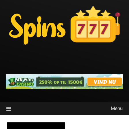
Skip
to
content
Menu