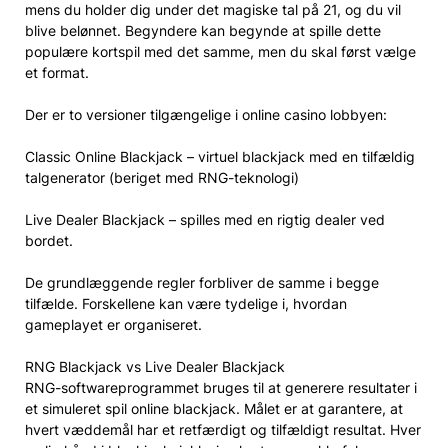
mens du holder dig under det magiske tal på 21, og du vil
blive belønnet. Begyndere kan begynde at spille dette
populære kortspil med det samme, men du skal først vælge
et format.
Der er to versioner tilgængelige i online casino lobbyen:
Classic Online Blackjack – virtuel blackjack med en tilfældig
talgenerator (beriget med RNG-teknologi)
Live Dealer Blackjack – spilles med en rigtig dealer ved
bordet.
De grundlæggende regler forbliver de samme i begge
tilfælde. Forskellene kan være tydelige i, hvordan
gameplayet er organiseret.
RNG Blackjack vs Live Dealer Blackjack
RNG-softwareprogrammet bruges til at generere resultater i
et simuleret spil online blackjack. Målet er at garantere, at
hvert væddemål har et retfærdigt og tilfældigt resultat. Hver