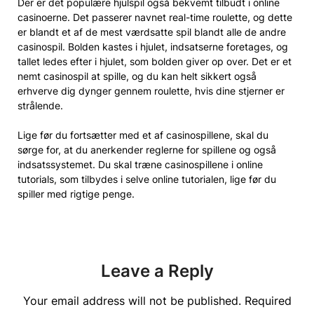
Der er det populære hjulspil også bekvemt tilbudt i online
casinoerne. Det passerer navnet real-time roulette, og dette
er blandt et af de mest værdsatte spil blandt alle de andre
casinospil. Bolden kastes i hjulet, indsatserne foretages, og
tallet ledes efter i hjulet, som bolden giver op over. Det er et
nemt casinospil at spille, og du kan helt sikkert også
erhverve dig dynger gennem roulette, hvis dine stjerner er
strålende.
Lige før du fortsætter med et af casinospillene, skal du
sørge for, at du anerkender reglerne for spillene og også
indsatssystemet. Du skal træne casinospillene i online
tutorials, som tilbydes i selve online tutorialen, lige før du
spiller med rigtige penge.
Leave a Reply
Your email address will not be published.
Required