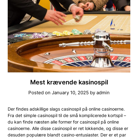
Mest krævende kasinospil
Posted on
January 10, 2025
by
admin
Der findes adskillige slags casinospil på online casinoerne.
Fra det simple casinospil til de små komplicerede kortspil –
du kan finde næsten alle former for casinospil på online
casinoerne. Alle disse casinospil er ret lokkende, og disse er
desuden populære blandt casino-entusiaster. Der er et par