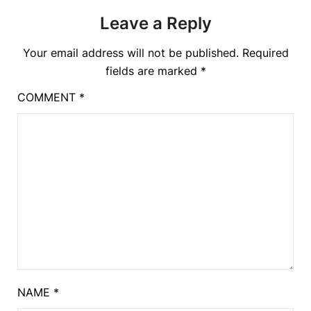
Leave a Reply
Your email address will not be published.
Required
fields are marked
*
COMMENT
*
NAME
*