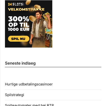
Seneste indlaeg
Hurtige udbetalingscasinoer
Spilstrategi
Spilleautomater med høj RTP