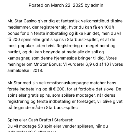
Posted on
March 22, 2025
by
admin
Mr. Star Casino giver dig et fantastisk velkomsttilbud til sine
medlemmer, der registrerer sig, hvor du kan få en 100%
bonus for din første indbetaling og ikke kun det, men du vil
få 200 spins eller gratis spins i Starburst-spillet, et af de
mest populær uden tvivl. Registrering er meget nemt og
hurtigt, og du kan begynde at nyde alle de spil og
kampagner, som denne hjemmeside bringer til dig. Vores
meninger om Mr Star Bonus: Vi vurderer 6,9 ud af 10 i vores
anmeldelse i 2018.
Mr Star med sin velkomstbonuskampagne matcher hans
første indbetaling op til € 200, for at fordoble det sjove. De
spins eller gratis spins, som spillere modtager, når deres
registrering og første indbetaling er foretaget, vil blive givet
på følgende måde i Starburst-spillet:
Spins eller Cash Drafts i Starburst:
Du vil modtage 50 spin eller vender spilleren, når du