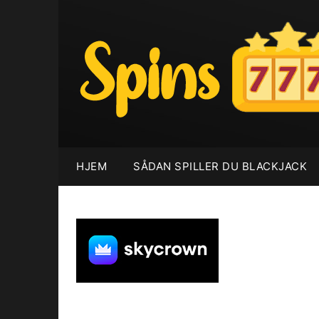
Skip
to
content
HJEM
SÅDAN SPILLER DU BLACKJACK