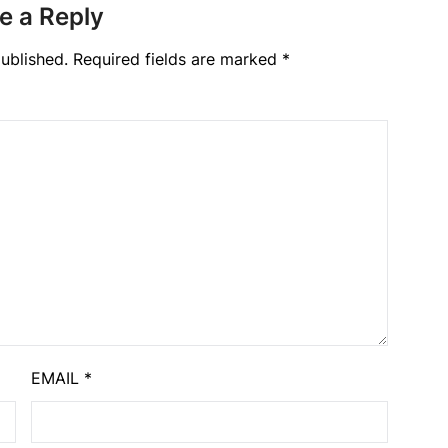
e a Reply
ublished.
Required fields are marked
*
EMAIL
*