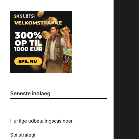
Seneste indlaeg
Hurtige udbetalingscasinoer
Spilstrategi