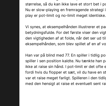
størrelse, så du kan ikke lave et stort bet i p
Nu er slow-playing en fremragende strategi i
play er pot-limit og no-limit meget identiske.
Vi synes, at eksempelhånden illustrerer et pa
betydningsfulde. For det første viser den vigt
den vigtigheden af ​​at folde, når det ser ud 
eksempelhånden, som blev spillet af en af ​​v
Han var på blind med 77. En spiller i tidlig p
spiller i sen position kaldte. Nu tænkte han p
ikke at raise sin hånd. I pot-limit er det oft
fordi hvis du flopper et sæt, vil du have en s
var et raise meget farligt. Spilleren i den ti
med den hensigt at raise et eventuelt sent ra