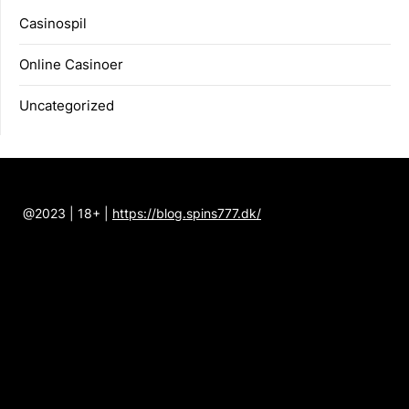
Casinospil
Online Casinoer
Uncategorized
@2023 | 18+ |
https://blog.spins777.dk/