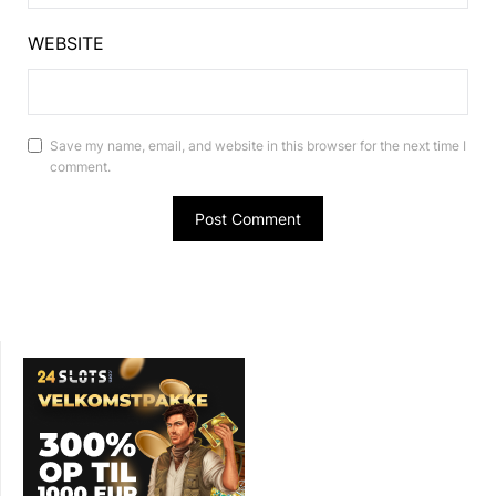
WEBSITE
Save my name, email, and website in this browser for the next time I
comment.