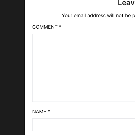
Leav
Your email address will not be p
COMMENT
*
NAME
*