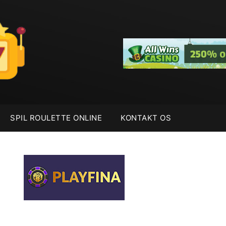
SPIL ROULETTE ONLINE
KONTAKT OS