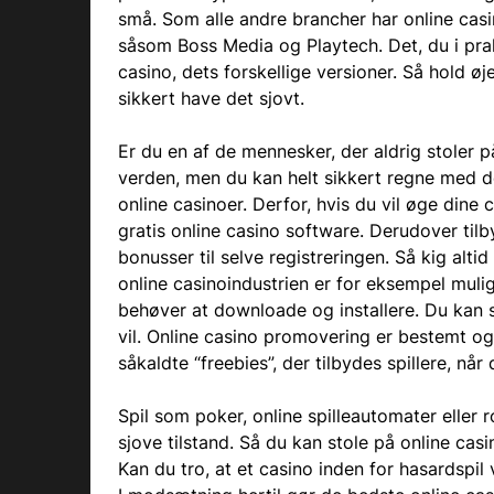
små. Som alle andre brancher har online casi
såsom Boss Media og Playtech. Det, du i praksi
casino, dets forskellige versioner. Så hold ø
sikkert have det sjovt.
Er du en af ​​de mennesker, der aldrig stoler
verden, men du kan helt sikkert regne med de 
online casinoer. Derfor, hvis du vil øge dine
gratis online casino software. Derudover til
bonusser til selve registreringen. Så kig altid
online casinoindustrien er for eksempel mulig
behøver at downloade og installere. Du kan s
vil. Online casino promovering er bestemt o
såkaldte “freebies”, der tilbydes spillere, nå
Spil som poker, online spilleautomater eller r
sjove tilstand. Så du kan stole på online cas
Kan du tro, at et casino inden for hasardspil v