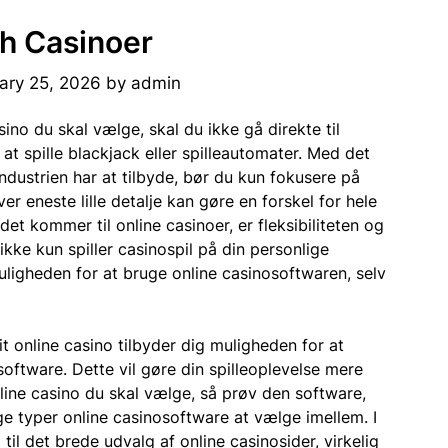
ch Casinoer
ary 25, 2026
by
admin
sino du skal vælge, skal du ikke gå direkte til
at spille blackjack eller spilleautomater. Med det
industrien har at tilbyde, bør du kun fokusere på
er eneste lille detalje kan gøre en forskel for hele
 det kommer til online casinoer, er fleksibiliteten og
ikke kun spiller casinospil på din personlige
ligheden for at bruge online casinosoftwaren, selv
it online casino tilbyder dig muligheden for at
ftware. Dette vil gøre din spilleoplevelse mere
online casino du skal vælge, så prøv den software,
ge typer online casinosoftware at vælge imellem. I
til det brede udvalg af online casinosider, virkelig