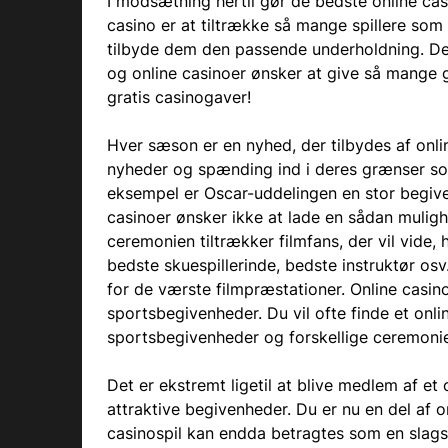
I modsætning hertil gør de bedste online cas
casino er at tiltrække så mange spillere som 
tilbyde dem den passende underholdning. Der
og online casinoer ønsker at give så mange g
gratis casinogaver!
Hver sæson er en nyhed, der tilbydes af onli
nyheder og spænding ind i deres grænser som 
eksempel er Oscar-uddelingen en stor begive
casinoer ønsker ikke at lade en sådan mulighe
ceremonien tiltrækker filmfans, der vil vide,
bedste skuespillerinde, bedste instruktør os
for de værste filmpræstationer. Online casinoe
sportsbegivenheder. Du vil ofte finde et onl
sportsbegivenheder og forskellige ceremonie
Det er ekstremt ligetil at blive medlem af e
attraktive begivenheder. Du er nu en del af 
casinospil kan endda betragtes som en slags 