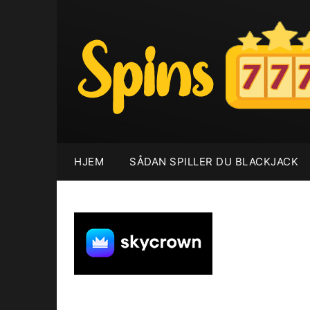
Skip
to
content
HJEM
SÅDAN SPILLER DU BLACKJACK