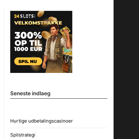
Seneste indlaeg
Hurtige udbetalingscasinoer
Spilstrategi