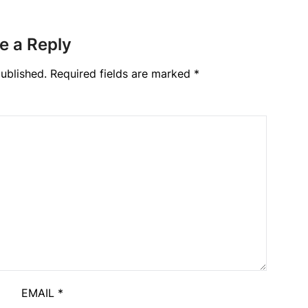
e a Reply
ublished.
Required fields are marked
*
EMAIL
*