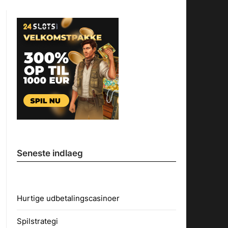
Seneste indlaeg
Hurtige udbetalingscasinoer
Spilstrategi