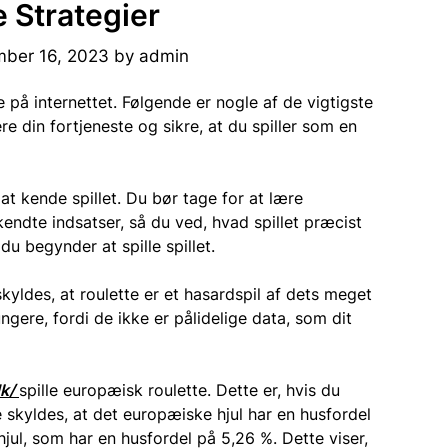
e Strategier
ber 16, 2023
by
admin
 på internettet. Følgende er nogle af de vigtigste
re din fortjeneste og sikre, at du spiller som en
at kende spillet. Du bør tage for at lære
kendte indsatser, så du ved, hvad spillet præcist
du begynder at spille spillet.
kyldes, at roulette er et hasardspil af dets meget
gere, fordi de ikke er pålidelige data, som dit
dk/
spille europæisk roulette. Dette er, hvis du
 skyldes, at det europæiske hjul har en husfordel
jul, som har en husfordel på 5,26 %. Dette viser,