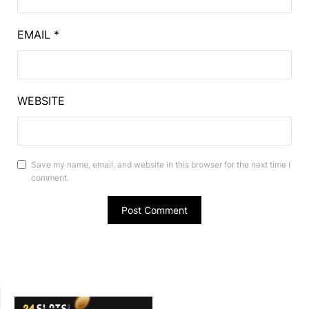
EMAIL
*
WEBSITE
Save my name, email, and website in this browser for the next time I
comment.