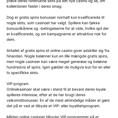
prøve deres foretrukne slots på det nye casino og se, om
kollektionen falder i deres smag.
Dog er gratis spins bonusser normalt kun kvalificerede til
nogle slots, som casinoet har valgt. Spillere kan tjekke
bonusvilkårene og -betingelserne for at vide, hvilke spil der
er kvalificerede, og om kampagnerne er attraktive nok for
dem.
Antallet af gratis spins et online casino giver adskiller sig fra
hinanden. Nogle belønner kun en lille mængde gratis spins,
men nogle casinoer kan være meget generøse og belønne
hundredvis af spins. Igen gælder de muligvis kun for en eller
to specifikke slots.
VIP-program
Onlinekasinoer skal være i stand til at bevare deres loyale
spilleres interesse, efter at de har brugt deres
velkomstbonusser. En af de mest almindelige måder at gøre
det på er ved at tilbyde et VIP- eller loyalitetsprogram.
Måden online casinoer tilbyder VIP-programmer på er