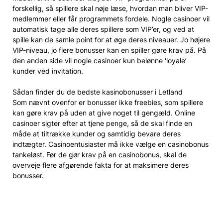
forskellig, så spillere skal nøje læse, hvordan man bliver VIP-
medlemmer eller får programmets fordele. Nogle casinoer vil
automatisk tage alle deres spillere som VIP’er, og ved at
spille kan de samle point for at øge deres niveauer. Jo højere
VIP-niveau, jo flere bonusser kan en spiller gøre krav på. På
den anden side vil nogle casinoer kun belønne ‘loyale’
kunder ved invitation.
Sådan finder du de bedste kasinobonusser i Letland
Som nævnt ovenfor er bonusser ikke freebies, som spillere
kan gøre krav på uden at give noget til gengæld. Online
casinoer sigter efter at tjene penge, så de skal finde en
måde at tiltrække kunder og samtidig bevare deres
indtægter. Casinoentusiaster må ikke vælge en casinobonus
tankeløst. Før de gør krav på en casinobonus, skal de
overveje flere afgørende fakta for at maksimere deres
bonusser.