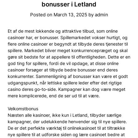
bonusser i Letland
Posted on
March 13, 2025
by
admin
Et af de mest lokkende og attraktive tilbud, som online
casinoer har, er bonusser. Spillemarkedet vokser hurtigt, og
flere online casinoer er begyndt at tilbyde deres tjenester til
spillere. Markedet bliver meget konkurrencepræget og skal
gøre sit bedste for at appellere til offentligheden. Dette er en
god ting for spillere, fordi de vil opdage, at disse online
casinoer forsøger at tilbyde bedre bonusser end deres
konkurrenter. Sammenligning af bonusser kan være et godt
udgangspunkt, når lettiske spillere leder efter det rigtige
casino deres go-to-side. Kampagner kan dog være meget
mere komplicerede, end de ser ud til at være.
Velkomstbonus
Næsten alle kasinoer, ikke kun i Letland, tilbyder særlige
kampagner, der udelukkende henvender sig til nye spillere.
De er det perfekte værktøj til onlinekasinoet til at tiltrække
nye spillere til at udforske siden og lære casinoet bedre at