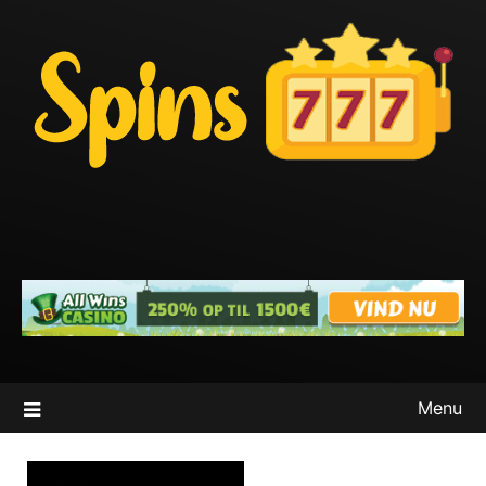
Skip
to
content
Menu