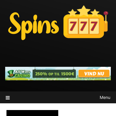
Skip
to
content
Menu