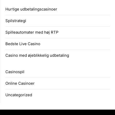
Hurtige udbetalingscasinoer
Spilstrategi
Spilleautomater med høj RTP
Bedste Live Casino
Casino med øjeblikkelig udbetaling
Casinospil
Online Casinoer
Uncategorized