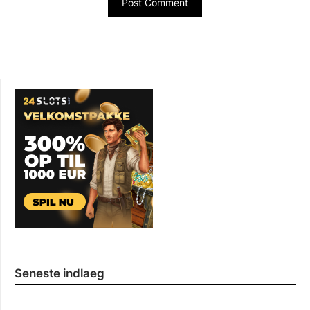
Seneste indlaeg