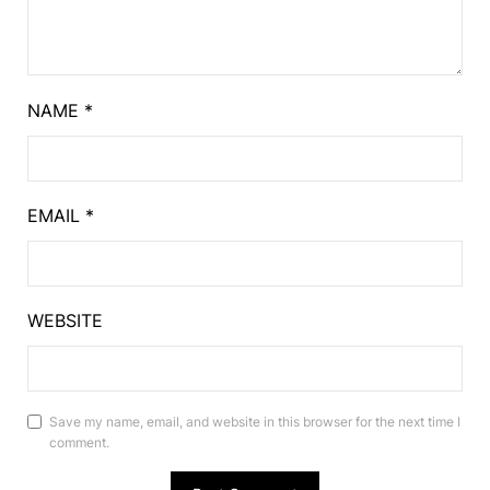
NAME
*
EMAIL
*
WEBSITE
Save my name, email, and website in this browser for the next time I
comment.