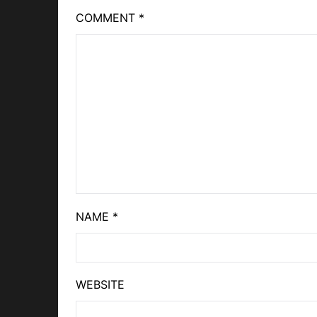
COMMENT
*
NAME
*
WEBSITE