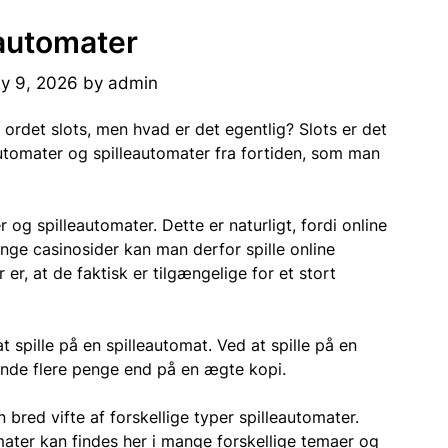
eautomater
y 9, 2026
by
admin
rdet slots, men hvad er det egentlig? Slots er det
automater og spilleautomater fra fortiden, som man
og spilleautomater. Dette er naturligt, fordi online
ge casinosider kan man derfor spille online
er, at de faktisk er tilgængelige for et stort
t spille på en spilleautomat. Ved at spille på en
vinde flere penge end på en ægte kopi.
n bred vifte af forskellige typer spilleautomater.
omater kan findes her i mange forskellige temaer og