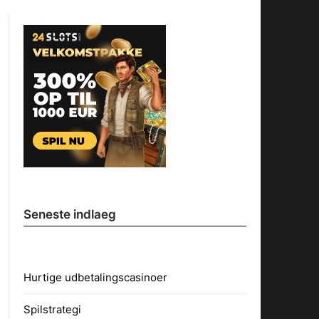
Seneste indlaeg
Hurtige udbetalingscasinoer
Spilstrategi