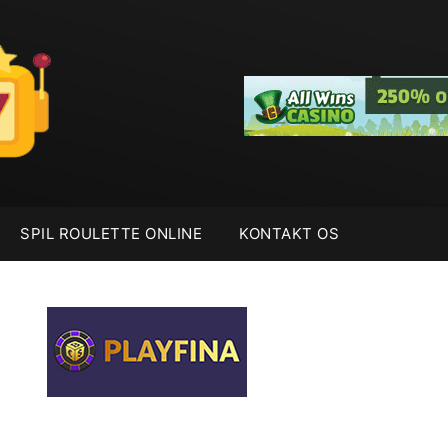
SPIL ROULETTE ONLINE
KONTAKT OS