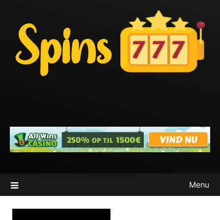
Skip
to
content
Menu