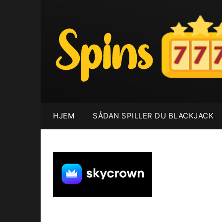
Skip
to
content
HJEM
SÅDAN SPILLER DU BLACKJACK