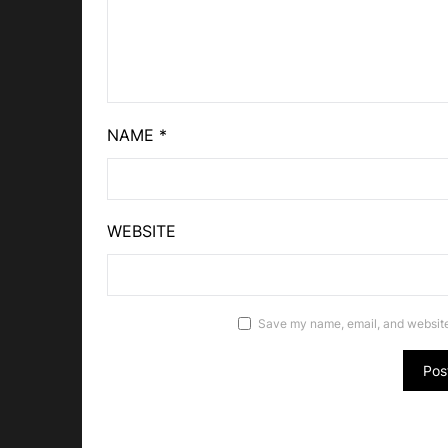
NAME
*
WEBSITE
Save my name, email, and website 