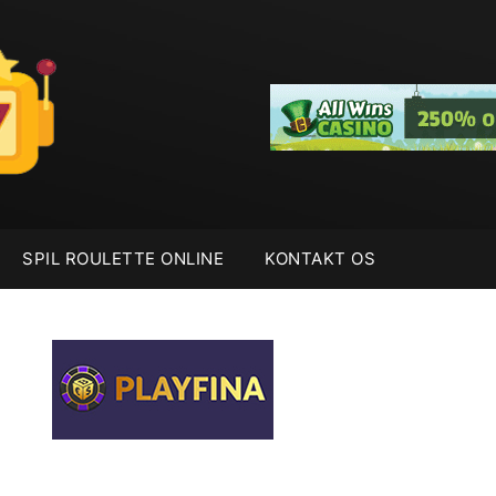
SPIL ROULETTE ONLINE
KONTAKT OS