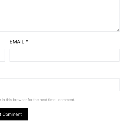
EMAIL
*
in this browser for the next time I comment.